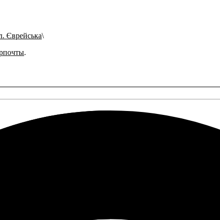
л. Єврейська
рпочты
.