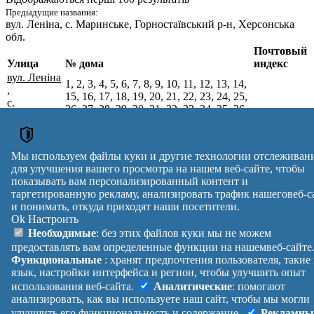
Предыдущие названия:
вул. Леніна
, с. Маринське, Горностаївський р-н, Херсонська
обл.
Почтовый
Улица
№ дома
индекс
вул. Леніна
1, 2, 3, 4, 5, 6, 7, 8, 9, 10, 11, 12, 13, 14,
,
15, 16, 17, 18, 19, 20, 21, 22, 23, 24, 25,
с.
26, 27, 28, 29, 30, 31, 32, 33, 34, 35, 36,
Маринське,
37, 38, 39, 40, 41, 42, 43, 44, 45, 46, 47,
74611
Каховський
48, 49, 50, 51, 52, 53, 54, 55, 56, 57, 58,
р-н,
59, 60, 61, 62, 63, 64, 65, 66, 67, 68, 69,
Херсонська
Мы используем файлы куки и другие технологии отслеживан
70, 71, 72, 73, 74, 75, 76, 77, 78, 79, 80
обл.
для улучшения вашего просмотра на нашем веб-сайте, чтобы
Почтовые индексы Украины. Обновлено : 27-07-2026.
показывать вам персонализированный контент и
Вулиця
№ будинків
Індекс
таргетированную рекламу, анализировать трафик нашеговеб-с
и понимать, откуда приходят наши посетители.
reklama
Ok
Настроить
Правила
Политика
Обратная
Необходимые
: без этих файлов куки мы не можем
Помощь
конфиденциальности
связь
предоставлять вам определенные функции на нашемвеб-сайте
Платные
Манифест
Украина
Функциональные
: хранят предпочтения пользователя, такие
услуги
О проекте
Вход
|
язык, настройки интерфейса и регион, чтобы улучшить опыт
Выход
использования веб-сайта.
Аналитические
: помогают
анализировать, как вы используете наш сайт, чтобы мы могли
улучшить его функциональность и содержание.
Рекламны