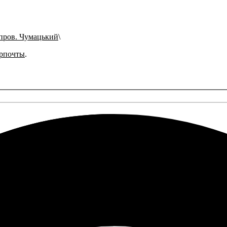
пров. Чумацький
рпочты
.