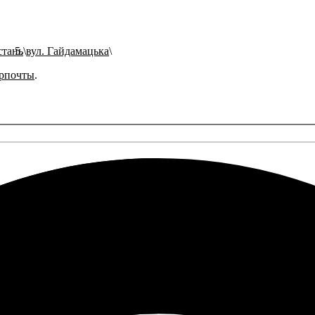
стань
вул. Гайдамацька
рпочты
.