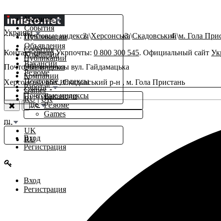
Украина
События
Украина
Почтовые индексы
Херсонська
Скадовський
м. Гола При
Публикации
Объявления
События
Контакт-центр Укрпочты:
0 800 300 545
. Официальный сайт
Ук
Компании
Публикации
Вакансии
Почтовые индексы вул. Гайдамацька
Объявления
Резюме
Компании
Почтовые индексы
Херсонська обл., Скадовський р-н , м. Гола Пристань
β
Работа
Games
Почтовые индексы
Вакансии
RU
|
UK
Еще
Резюме
Games
ru
UK
Вход
RU
Регистрация
Вход
Регистрация