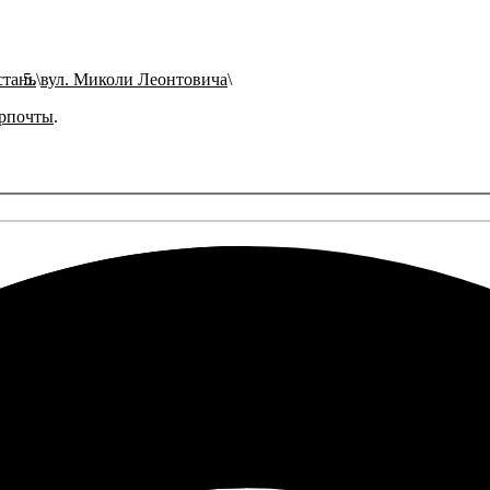
стань
вул. Миколи Леонтовича
рпочты
.