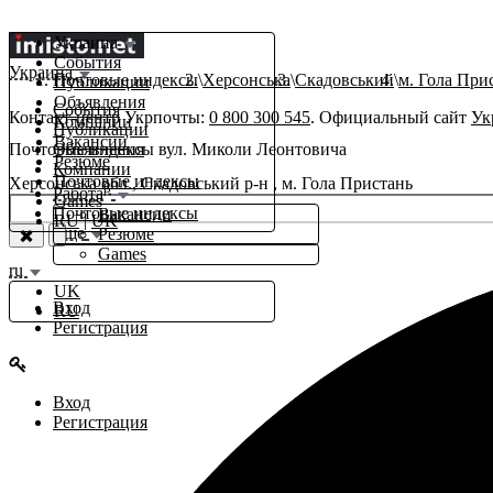
Украина
События
Украина
Почтовые индексы
Херсонська
Скадовський
м. Гола При
Публикации
Объявления
События
Контакт-центр Укрпочты:
0 800 300 545
. Официальный сайт
Ук
Компании
Публикации
Вакансии
Почтовые индексы вул. Миколи Леонтовича
Объявления
Резюме
Компании
Почтовые индексы
Херсонська обл., Скадовський р-н , м. Гола Пристань
β
Работа
Games
Почтовые индексы
Вакансии
RU
|
UK
Еще
Резюме
Games
ru
UK
Вход
RU
Регистрация
Вход
Регистрация