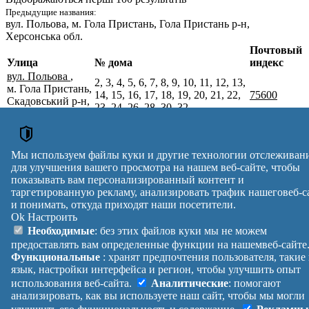
Предыдущие названия:
вул. Польова
, м. Гола Пристань, Гола Пристань р-н,
Херсонська обл.
Почтовый
Улица
№ дома
индекс
вул. Польова
,
2, 3, 4, 5, 6, 7, 8, 9, 10, 11, 12, 13,
м. Гола Пристань,
14, 15, 16, 17, 18, 19, 20, 21, 22,
75600
Скадовський р-н,
23, 24, 26, 28, 30, 32
Херсонська обл.
вул. Польова
,
25, 27, 29, 31, 33, 35, 36, 37, 38,
м. Гола Пристань,
39, 40, 41, 42, 43, 44, 45, 46, 47,
75600
Скадовський р-н,
48, 49, 50, 51, 52, 53, 54, 55, 56,
Мы используем файлы куки и другие технологии отслеживан
Херсонська обл.
60, 68
для улучшения вашего просмотра на нашем веб-сайте, чтобы
Почтовые индексы Украины. Обновлено : 27-07-2026.
показывать вам персонализированный контент и
Вулиця
№ будинків
Індекс
таргетированную рекламу, анализировать трафик нашеговеб-с
и понимать, откуда приходят наши посетители.
reklama
Ok
Настроить
Правила
Политика
Обратная
Необходимые
: без этих файлов куки мы не можем
Помощь
конфиденциальности
связь
предоставлять вам определенные функции на нашемвеб-сайте
Платные
Манифест
Украина
Функциональные
: хранят предпочтения пользователя, такие
услуги
О проекте
Вход
|
язык, настройки интерфейса и регион, чтобы улучшить опыт
Выход
использования веб-сайта.
Аналитические
: помогают
анализировать, как вы используете наш сайт, чтобы мы могли