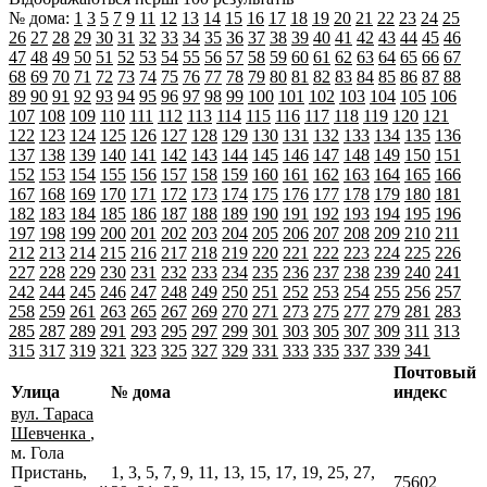
№ дома:
1
3
5
7
9
11
12
13
14
15
16
17
18
19
20
21
22
23
24
25
26
27
28
29
30
31
32
33
34
35
36
37
38
39
40
41
42
43
44
45
46
47
48
49
50
51
52
53
54
55
56
57
58
59
60
61
62
63
64
65
66
67
68
69
70
71
72
73
74
75
76
77
78
79
80
81
82
83
84
85
86
87
88
89
90
91
92
93
94
95
96
97
98
99
100
101
102
103
104
105
106
107
108
109
110
111
112
113
114
115
116
117
118
119
120
121
122
123
124
125
126
127
128
129
130
131
132
133
134
135
136
137
138
139
140
141
142
143
144
145
146
147
148
149
150
151
152
153
154
155
156
157
158
159
160
161
162
163
164
165
166
167
168
169
170
171
172
173
174
175
176
177
178
179
180
181
182
183
184
185
186
187
188
189
190
191
192
193
194
195
196
197
198
199
200
201
202
203
204
205
206
207
208
209
210
211
212
213
214
215
216
217
218
219
220
221
222
223
224
225
226
227
228
229
230
231
232
233
234
235
236
237
238
239
240
241
242
244
245
246
247
248
249
250
251
252
253
254
255
256
257
258
259
261
263
265
267
269
270
271
273
275
277
279
281
283
285
287
289
291
293
295
297
299
301
303
305
307
309
311
313
315
317
319
321
323
325
327
329
331
333
335
337
339
341
Почтовый
Улица
№ дома
индекс
вул. Тараса
Шевченка
,
м. Гола
Пристань,
1, 3, 5, 7, 9, 11, 13, 15, 17, 19, 25, 27,
75602