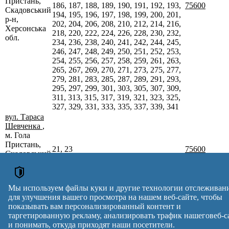
Пристань,
186, 187, 188, 189, 190, 191, 192, 193,
75600
Скадовський
194, 195, 196, 197, 198, 199, 200, 201,
р-н,
202, 204, 206, 208, 210, 212, 214, 216,
Херсонська
218, 220, 222, 224, 226, 228, 230, 232,
обл.
234, 236, 238, 240, 241, 242, 244, 245,
246, 247, 248, 249, 250, 251, 252, 253,
254, 255, 256, 257, 258, 259, 261, 263,
265, 267, 269, 270, 271, 273, 275, 277,
279, 281, 283, 285, 287, 289, 291, 293,
295, 297, 299, 301, 303, 305, 307, 309,
311, 313, 315, 317, 319, 321, 323, 325,
327, 329, 331, 333, 335, 337, 339, 341
вул. Тараса
Шевченка
,
м. Гола
Пристань,
21, 23
75600
Скадовський
р-н,
Херсонська
обл.
Мы используем файлы куки и другие технологии отслеживан
Почтовые индексы Украины. Обновлено : 27-07-2026.
для улучшения вашего просмотра на нашем веб-сайте, чтобы
Вулиця
№ будинків
Індекс
показывать вам персонализированный контент и
reklama
таргетированную рекламу, анализировать трафик нашеговеб-с
и понимать, откуда приходят наши посетители.