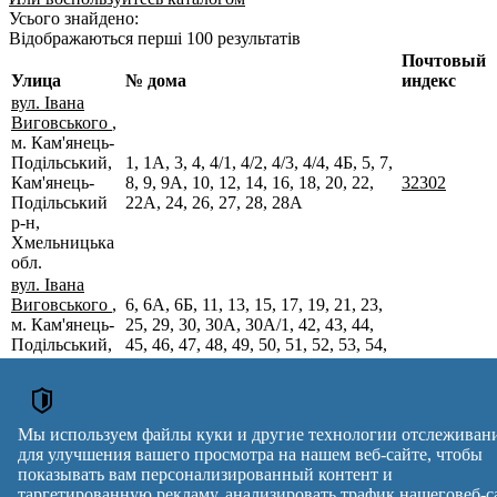
Усього знайдено:
Відображаються перші 100 результатів
Почтовый
Улица
№ дома
индекс
вул. Івана
Виговського
,
м. Кам'янець-
Подільський,
1, 1А, 3, 4, 4/1, 4/2, 4/3, 4/4, 4Б, 5, 7,
Кам'янець-
8, 9, 9А, 10, 12, 14, 16, 18, 20, 22,
32302
Подільський
22А, 24, 26, 27, 28, 28А
р-н,
Хмельницька
обл.
вул. Івана
Виговського
,
6, 6А, 6Б, 11, 13, 15, 17, 19, 21, 23,
м. Кам'янець-
25, 29, 30, 30А, 30А/1, 42, 43, 44,
Подільський,
45, 46, 47, 48, 49, 50, 51, 52, 53, 54,
Кам'янець-
55, 56, 57, 58, 59, 60, 61, 62, 63, 64,
32302
Подільський
65, 66, 67, 68, 69, 70, 71, 72, 73, 74,
р-н,
75, 76, 77, 78, 79, 80, 81, 82, 83, 84,
Хмельницька
85
Мы используем файлы куки и другие технологии отслеживан
обл.
для улучшения вашего просмотра на нашем веб-сайте, чтобы
Почтовые индексы Украины. Обновлено : 27-07-2026.
показывать вам персонализированный контент и
Вулиця
№ будинків
Індекс
таргетированную рекламу, анализировать трафик нашеговеб-с