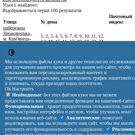
Усього знайдено:
Відображаються перші 100 результатів
Почтовый
Улица
№ дома
индекс
набережна
Зіньковецька
,
1, 2, 3, 4, 5, 6, 7, 8, 9, 10, 11, 12,
м. Кам'янець-
13, 14, 15, 16, 17, 18, 19, 20, 21,
Подільський,
22, 23, 24, 25, 26, 27, 28, 29, 30,
32316
Кам'янець-
31, 32, 33, 34, 35, 36, 37, 38, 39,
Подільський р-н,
40, 41, 42, 43, 44, 45, 46
Хмельницька
Мы используем файлы куки и другие технологии отслеживан
обл.
для улучшения вашего просмотра на нашем веб-сайте, чтобы
Почтовые индексы Украины. Обновлено : 27-07-2026.
показывать вам персонализированный контент и
Вулиця
№ будинків
Індекс
таргетированную рекламу, анализировать трафик нашеговеб-с
и понимать, откуда приходят наши посетители.
reklama
Ok
Настроить
Правила
Политика
Обратная
Необходимые
: без этих файлов куки мы не можем
Помощь
конфиденциальности
связь
предоставлять вам определенные функции на нашемвеб-сайте
Платные
Манифест
Украина
Функциональные
: хранят предпочтения пользователя, такие
услуги
О проекте
Вход
|
язык, настройки интерфейса и регион, чтобы улучшить опыт
Выход
использования веб-сайта.
Аналитические
: помогают
анализировать, как вы используете наш сайт, чтобы мы могли
улучшить его функциональность и содержание.
Рекламны
используются для показа вам рекламы, которая может больше