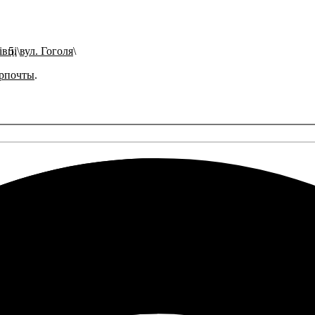
івці
вул. Гоголя
рпочты
.