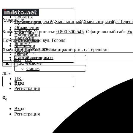
Украина
События
Украина
Почтовые индексы
Хмельницька
Хмельницький
с. Тереш
Публикации
Объявления
События
Контакт-центр Укрпочты:
0 800 300 545
. Официальный сайт
Ук
Компании
Публикации
Вакансии
Почтовые индексы вул. Гоголя
Объявления
Резюме
Компании
Почтовые индексы
Хмельницька обл., Хмельницький р-н , с. Терешівці
β
Работа
Games
Почтовые индексы
Вакансии
RU
|
UK
Еще
Резюме
Games
ru
UK
Вход
RU
Регистрация
Вход
Регистрация