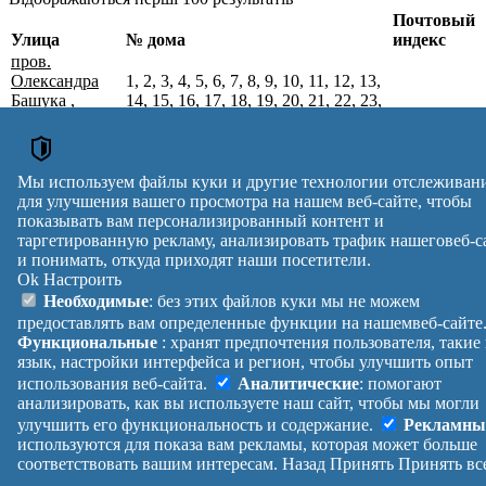
Почтовый
Улица
№ дома
индекс
пров.
Олександра
1, 2, 3, 4, 5, 6, 7, 8, 9, 10, 11, 12, 13,
Башука
,
14, 15, 16, 17, 18, 19, 20, 21, 22, 23,
м. Городок,
24, 25, 26, 27, 28, 29, 30, 31, 32, 33,
32000
Хмельницький
34, 35, 36, 37, 38, 39, 40, 41, 42, 43,
р-н,
44, 45, 46, 47, 48, 49, 50, 51, 52, 53,
Хмельницька
54, 55
Мы используем файлы куки и другие технологии отслеживан
обл.
для улучшения вашего просмотра на нашем веб-сайте, чтобы
Почтовые индексы Украины. Обновлено : 27-07-2026.
показывать вам персонализированный контент и
таргетированную рекламу, анализировать трафик нашеговеб-с
Вулиця
№ будинків
Індекс
и понимать, откуда приходят наши посетители.
reklama
Ok
Настроить
Правила
Политика
Обратная
Необходимые
: без этих файлов куки мы не можем
Помощь
конфиденциальности
связь
предоставлять вам определенные функции на нашемвеб-сайте
Платные
Манифест
Украина
Функциональные
: хранят предпочтения пользователя, такие
услуги
О проекте
Вход
|
язык, настройки интерфейса и регион, чтобы улучшить опыт
Выход
использования веб-сайта.
Аналитические
: помогают
анализировать, как вы используете наш сайт, чтобы мы могли
улучшить его функциональность и содержание.
Рекламны
используются для показа вам рекламы, которая может больше
соответствовать вашим интересам.
Назад
Принять
Принять вс