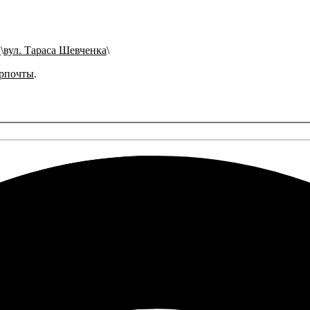
в
вул. Тараса Шевченка
рпочты
.