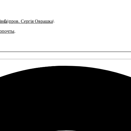
івка
пров. Сергія Оврашка
рпочты
.