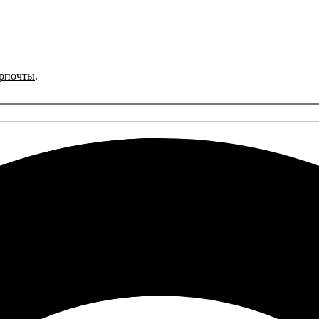
рпочты
.