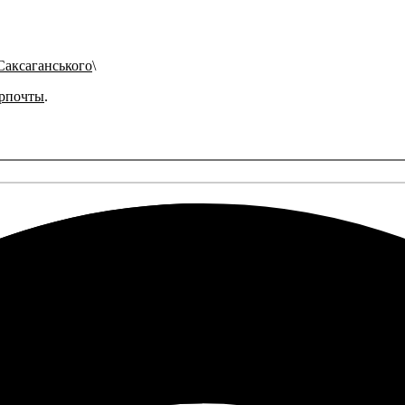
Саксаганського
рпочты
.