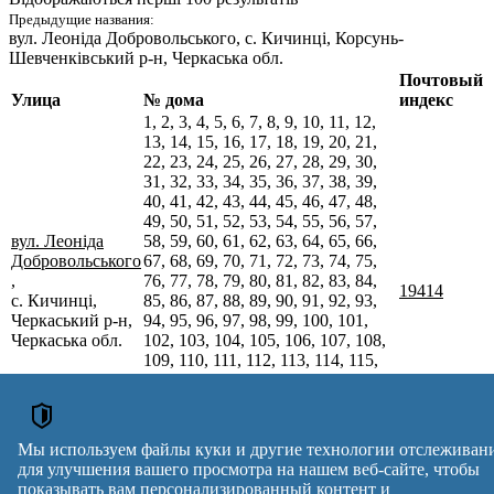
Предыдущие названия:
вул. Леоніда Добровольського
, с. Кичинці, Корсунь-
Шевченківський р-н, Черкаська обл.
Почтовый
Улица
№ дома
индекс
1, 2, 3, 4, 5, 6, 7, 8, 9, 10, 11, 12,
13, 14, 15, 16, 17, 18, 19, 20, 21,
22, 23, 24, 25, 26, 27, 28, 29, 30,
31, 32, 33, 34, 35, 36, 37, 38, 39,
40, 41, 42, 43, 44, 45, 46, 47, 48,
49, 50, 51, 52, 53, 54, 55, 56, 57,
вул. Леоніда
58, 59, 60, 61, 62, 63, 64, 65, 66,
Добровольського
67, 68, 69, 70, 71, 72, 73, 74, 75,
,
76, 77, 78, 79, 80, 81, 82, 83, 84,
19414
с. Кичинці,
85, 86, 87, 88, 89, 90, 91, 92, 93,
Черкаський р-н,
94, 95, 96, 97, 98, 99, 100, 101,
Черкаська обл.
102, 103, 104, 105, 106, 107, 108,
109, 110, 111, 112, 113, 114, 115,
116, 117, 118, 119, 120, 121, 122,
123, 124, 125, 126, 127, 128, 129,
130, 131, 132, 133, 134, 135, 136,
137, 138, 139, 140, 141, 142, 143,
Мы используем файлы куки и другие технологии отслеживан
144, 145, 146, 147, 148, 149
для улучшения вашего просмотра на нашем веб-сайте, чтобы
Почтовые индексы Украины. Обновлено : 27-07-2026.
показывать вам персонализированный контент и