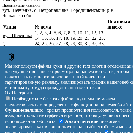
Предыдущие названия:
вул. Шевченка
, с. Петропавлівка, Городищенський р-н,
Черкаська обл.
Почтовый
Улица
№ дома
индекс
1, 2, 3, 4, 5, 6, 7, 8, 9, 10, 11, 12, 13,
вул. Шевченка
14, 15, 16, 17, 18, 19, 20, 21, 22, 23,
,
24, 25, 26, 27, 28, 29, 30, 31, 32, 33,
с.
34, 35, 36, 37, 38, 39, 40, 41, 42, 43,
Петропавлівка,
19530
44, 45, 46, 47, 48, 49, 50, 51, 52, 53,
Черкаський р-
54, 55, 56, 57, 58, 59, 60, 61, 62, 63,
н, Черкаська
64, 65, 66, 67, 68, 69, 70, 71, 72, 73,
Мы используем файлы куки и другие технологии отслеживан
обл.
74, 75, 76, 77, 78, 79
для улучшения вашего просмотра на нашем веб-сайте, чтобы
Почтовые индексы Украины. Обновлено : 27-07-2026.
показывать вам персонализированный контент и
Вулиця
№ будинків
Індекс
таргетированную рекламу, анализировать трафик нашеговеб-с
и понимать, откуда приходят наши посетители.
reklama
Ok
Настроить
Правила
Политика
Обратная
Необходимые
: без этих файлов куки мы не можем
Помощь
конфиденциальности
связь
предоставлять вам определенные функции на нашемвеб-сайте
Платные
Манифест
Украина
Функциональные
: хранят предпочтения пользователя, такие
услуги
О проекте
Вход
|
язык, настройки интерфейса и регион, чтобы улучшить опыт
Выход
использования веб-сайта.
Аналитические
: помогают
анализировать, как вы используете наш сайт, чтобы мы могли
улучшить его функциональность и содержание.
Рекламны