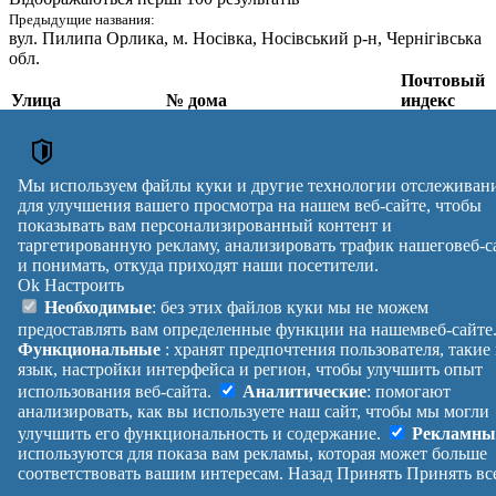
Предыдущие названия:
вул. Пилипа Орлика
, м. Носівка, Носівський р-н, Чернігівська
обл.
Почтовый
Улица
№ дома
индекс
вул. Пилипа
Орлика
,
1, 2, 3, 4, 5, 6, 7, 8, 9, 10, 11,
м. Носівка,
12, 13, 14, 15, 16, 17, 18, 19,
17100
Ніжинський р-н,
20, 21, 22, 23, 25
Мы используем файлы куки и другие технологии отслеживан
Чернігівська обл.
для улучшения вашего просмотра на нашем веб-сайте, чтобы
Почтовые индексы Украины. Обновлено : 27-07-2026.
показывать вам персонализированный контент и
таргетированную рекламу, анализировать трафик нашеговеб-с
Вулиця
№ будинків
Індекс
и понимать, откуда приходят наши посетители.
reklama
Ok
Настроить
Правила
Политика
Обратная
Необходимые
: без этих файлов куки мы не можем
Помощь
конфиденциальности
связь
предоставлять вам определенные функции на нашемвеб-сайте
Платные
Манифест
Украина
Функциональные
: хранят предпочтения пользователя, такие
услуги
О проекте
Вход
|
язык, настройки интерфейса и регион, чтобы улучшить опыт
Выход
использования веб-сайта.
Аналитические
: помогают
анализировать, как вы используете наш сайт, чтобы мы могли
улучшить его функциональность и содержание.
Рекламны
используются для показа вам рекламы, которая может больше
соответствовать вашим интересам.
Назад
Принять
Принять вс