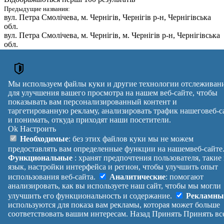
Предыдущие названия:
вул. Петра Смолічева
, м. Чернігів, Чернігів р-н, Чернігівська
обл.
вул. Петра Смолічева
, м. Чернігів, м. Чернігів р-н, Чернігівська
обл.
№
Почтовый
Улица
дома
индекс
вул. Петра Смолічева
,
м. Чернігів, Чернігівський р-н,
12
14030
Мы используем файлы куки и другие технологии отслеживан
Чернігівська обл.
для улучшения вашего просмотра на нашем веб-сайте, чтобы
Почтовые индексы Украины. Обновлено : 07-08-2026.
показывать вам персонализированный контент и
таргетированную рекламу, анализировать трафик нашеговеб-с
Вулиця
№ будинків
Індекс
и понимать, откуда приходят наши посетители.
reklama
Ok
Настроить
Правила
Политика
Обратная
Необходимые
: без этих файлов куки мы не можем
Помощь
конфиденциальности
связь
предоставлять вам определенные функции на нашемвеб-сайте
Платные
Манифест
Украина
Функциональные
: хранят предпочтения пользователя, такие
услуги
О проекте
Вход
|
язык, настройки интерфейса и регион, чтобы улучшить опыт
Выход
использования веб-сайта.
Аналитические
: помогают
анализировать, как вы используете наш сайт, чтобы мы могли
улучшить его функциональность и содержание.
Рекламны
используются для показа вам рекламы, которая может больше
соответствовать вашим интересам.
Назад
Принять
Принять вс