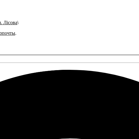
л. Лісова
рпочты
.