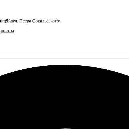
ніпро
вул. Петра Сокальського
рпочты
.