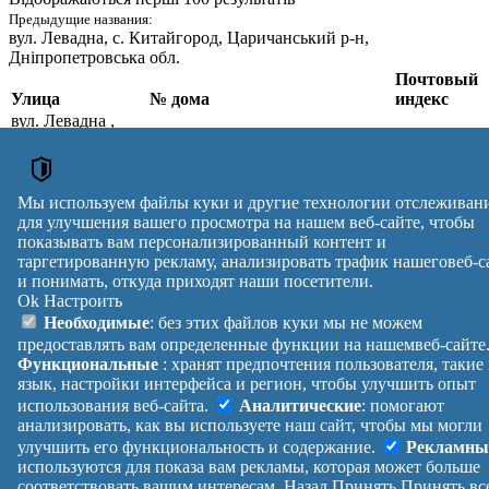
Предыдущие названия:
вул. Левадна
, с. Китайгород, Царичанський р-н,
Дніпропетровська обл.
Почтовый
Улица
№ дома
индекс
вул. Левадна
,
с. Китайгород,
1, 2, 3, 4, 5, 6, 7, 8, 9, 10, 11, 12,
Дніпровський р-
13, 14, 15, 16, 17, 18, 19, 20, 21,
51030
н,
22, 23, 24, 25, 26, 27, 28, 29, 30,
Дніпропетровська
31, 32, 33, 34, 35, 36, 37, 38
Мы используем файлы куки и другие технологии отслеживан
обл.
для улучшения вашего просмотра на нашем веб-сайте, чтобы
Почтовые индексы Украины. Обновлено : 27-07-2026.
показывать вам персонализированный контент и
таргетированную рекламу, анализировать трафик нашеговеб-с
Вулиця
№ будинків
Індекс
и понимать, откуда приходят наши посетители.
reklama
Ok
Настроить
Правила
Политика
Обратная
Необходимые
: без этих файлов куки мы не можем
Помощь
конфиденциальности
связь
предоставлять вам определенные функции на нашемвеб-сайте
Платные
Манифест
Украина
Функциональные
: хранят предпочтения пользователя, такие
услуги
О проекте
Вход
|
язык, настройки интерфейса и регион, чтобы улучшить опыт
Выход
использования веб-сайта.
Аналитические
: помогают
анализировать, как вы используете наш сайт, чтобы мы могли
улучшить его функциональность и содержание.
Рекламны
используются для показа вам рекламы, которая может больше
соответствовать вашим интересам.
Назад
Принять
Принять вс