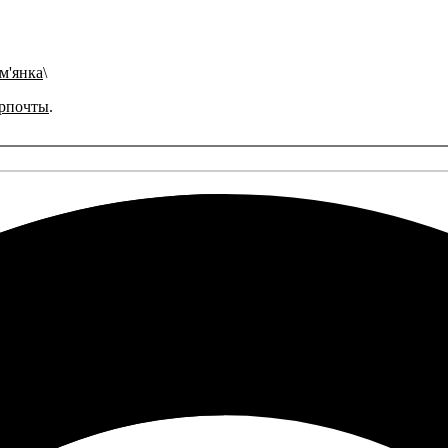
ам'янка
рпочты
.