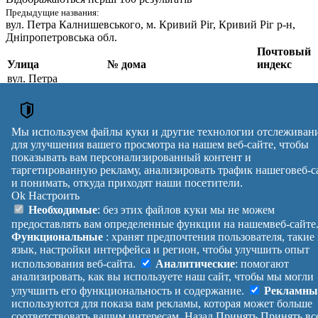
Предыдущие названия:
вул. Петра Калнишевського
, м. Кривий Ріг, Кривий Ріг р-н,
Дніпропетровська обл.
Почтовый
Улица
№ дома
индекс
вул. Петра
Калнишевського
,
1А, 5, 6, 7, 8, 8А, 9, 9А, 9К,
м. Кривий Ріг,
10, 11, 12, 13, 14, 15, 16, 17,
50024
Криворізький р-н,
17А, 17Б, 18, 19, 19А, 20, 20А,
Дніпропетровська
22, 24
Мы используем файлы куки и другие технологии отслеживан
обл.
для улучшения вашего просмотра на нашем веб-сайте, чтобы
Почтовые индексы Украины. Обновлено : 27-07-2026.
показывать вам персонализированный контент и
таргетированную рекламу, анализировать трафик нашеговеб-с
Вулиця
№ будинків
Індекс
и понимать, откуда приходят наши посетители.
reklama
Ok
Настроить
Правила
Политика
Обратная
Необходимые
: без этих файлов куки мы не можем
Помощь
конфиденциальности
связь
предоставлять вам определенные функции на нашемвеб-сайте
Платные
Манифест
Украина
Функциональные
: хранят предпочтения пользователя, такие
услуги
О проекте
Вход
|
язык, настройки интерфейса и регион, чтобы улучшить опыт
Выход
использования веб-сайта.
Аналитические
: помогают
анализировать, как вы используете наш сайт, чтобы мы могли
улучшить его функциональность и содержание.
Рекламны
используются для показа вам рекламы, которая может больше
соответствовать вашим интересам.
Назад
Принять
Принять вс