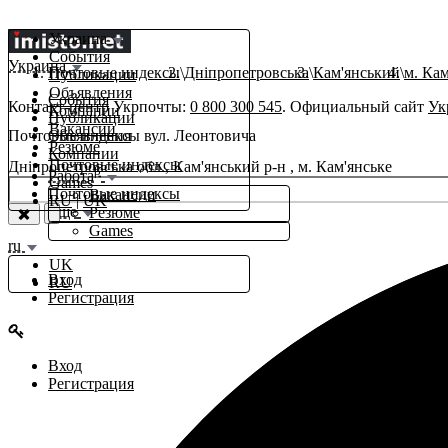
Украина
События
Украина
Почтовые индексы
Дніпропетровська
Кам'янський
м. Кам
Публикации
Объявления
События
Контакт-центр Укрпочты:
0 800 300 545
. Официальный сайт
Ук
Компании
Публикации
Вакансии
Почтовые индексы вул. Леонтовича
Объявления
Резюме
Компании
Почтовые индексы
Дніпропетровська обл., Кам'янський р-н , м. Кам'янське
β
Работа
Games
Почтовые индексы
Вакансии
RU
|
UK
Еще
Резюме
Games
ru
UK
Вход
RU
Регистрация
Вход
Регистрация