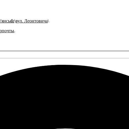
'янське
вул. Леонтовича
рпочты
.