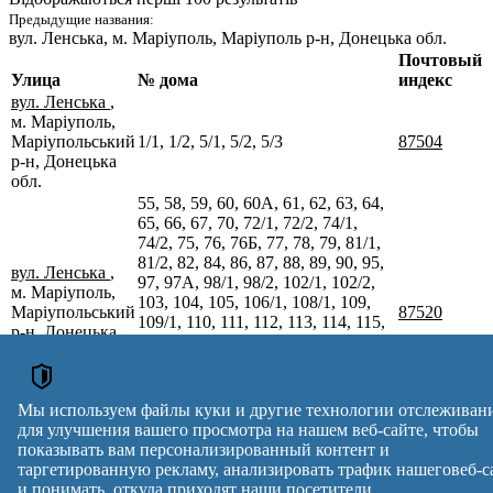
Предыдущие названия:
вул. Ленська
, м. Маріуполь, Маріуполь р-н, Донецька обл.
Почтовый
Улица
№ дома
индекс
вул. Ленська
,
м. Маріуполь,
Маріупольський
1/1, 1/2, 5/1, 5/2, 5/3
87504
р-н, Донецька
обл.
55, 58, 59, 60, 60А, 61, 62, 63, 64,
65, 66, 67, 70, 72/1, 72/2, 74/1,
74/2, 75, 76, 76Б, 77, 78, 79, 81/1,
81/2, 82, 84, 86, 87, 88, 89, 90, 95,
вул. Ленська
,
97, 97А, 98/1, 98/2, 102/1, 102/2,
м. Маріуполь,
103, 104, 105, 106/1, 108/1, 109,
Маріупольський
87520
109/1, 110, 111, 112, 113, 114, 115,
р-н, Донецька
116, 117, 118, 119, 120, 121, 122,
обл.
123, 124, 125, 126, 127, 127/1, 128,
129, 130, 131, 132, 133, 134, 135,
136, 136А, 137, 138, 139, 140,
Мы используем файлы куки и другие технологии отслеживан
140А, 141, 142, 144
для улучшения вашего просмотра на нашем веб-сайте, чтобы
Почтовые индексы Украины. Обновлено : 07-08-2026.
показывать вам персонализированный контент и
Вулиця
№ будинків
Індекс
таргетированную рекламу, анализировать трафик нашеговеб-с
reklama
и понимать, откуда приходят наши посетители.