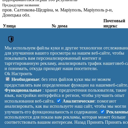
Предыдущие названия:
пров. Салтикова-Щедріна
, м. Маріуполь, Маріуполь р-н,
Донецька обл.
Почтовый
Улица
№ дома
индекс
пров. Салтикова-
Щедріна
,
1/36, 2/34, 5, 6, 7, 8, 9,
м. Маріуполь,
10А, 11, 12, 13, 14, 15, 16,
87522
Маріупольський р-н,
17, 19
Мы используем файлы куки и другие технологии отслеживан
Донецька обл.
для улучшения вашего просмотра на нашем веб-сайте, чтобы
Почтовые индексы Украины. Обновлено : 27-07-2026.
показывать вам персонализированный контент и
таргетированную рекламу, анализировать трафик нашеговеб-с
Вулиця
№ будинків
Індекс
и понимать, откуда приходят наши посетители.
reklama
Ok
Настроить
Правила
Политика
Обратная
Необходимые
: без этих файлов куки мы не можем
Помощь
конфиденциальности
связь
предоставлять вам определенные функции на нашемвеб-сайте
Платные
Манифест
Украина
Функциональные
: хранят предпочтения пользователя, такие
услуги
О проекте
Вход
|
язык, настройки интерфейса и регион, чтобы улучшить опыт
Выход
использования веб-сайта.
Аналитические
: помогают
анализировать, как вы используете наш сайт, чтобы мы могли
улучшить его функциональность и содержание.
Рекламны
используются для показа вам рекламы, которая может больше
соответствовать вашим интересам.
Назад
Принять
Принять вс