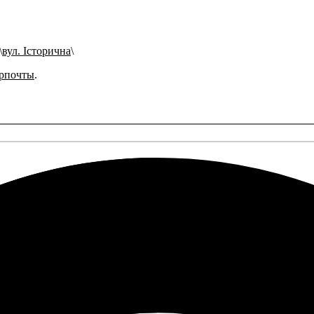
вул. Історична
рпочты
.