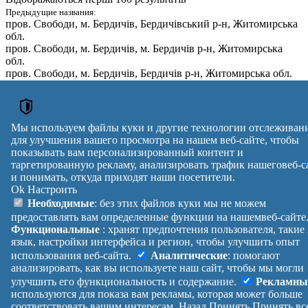
Предыдущие названия:
пров. Свободи
, м. Бердичів, Бердичівський р-н, Житомирська
обл.
пров. Свободи
, м. Бердичів, м. Бердичів р-н, Житомирська
обл.
пров. Свободи
, м. Бердичів, Бердичів р-н, Житомирська обл.
№
Почтовый
Улица
дома
индекс
пров. Свободи
,
м. Бердичів, Бердичівський р-н,
8
13301
Мы используем файлы куки и другие технологии отслеживан
Житомирська обл.
для улучшения вашего просмотра на нашем веб-сайте, чтобы
Почтовые индексы Украины. Обновлено : 27-07-2026.
показывать вам персонализированный контент и
таргетированную рекламу, анализировать трафик нашеговеб-с
Вулиця
№ будинків
Індекс
и понимать, откуда приходят наши посетители.
reklama
Ok
Настроить
Правила
Политика
Обратная
Необходимые
: без этих файлов куки мы не можем
Помощь
конфиденциальности
связь
предоставлять вам определенные функции на нашемвеб-сайте
Платные
Манифест
Украина
Функциональные
: хранят предпочтения пользователя, такие
услуги
О проекте
Вход
|
язык, настройки интерфейса и регион, чтобы улучшить опыт
Выход
использования веб-сайта.
Аналитические
: помогают
анализировать, как вы используете наш сайт, чтобы мы могли
улучшить его функциональность и содержание.
Рекламны
используются для показа вам рекламы, которая может больше
соответствовать вашим интересам.
Назад
Принять
Принять вс