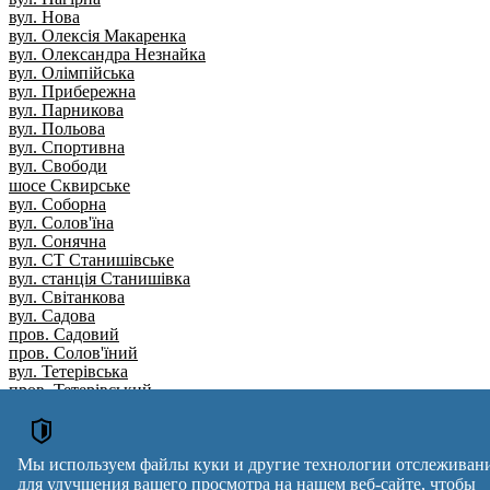
вул. Нова
вул. Олексія Макаренка
вул. Олександра Незнайка
вул. Олімпійська
вул. Прибережна
вул. Парникова
вул. Польова
вул. Спортивна
вул. Свободи
шосе Сквирське
вул. Соборна
вул. Солов'їна
вул. Сонячна
вул. СТ Станишівське
вул. станція Станишівка
вул. Світанкова
вул. Садова
пров. Садовий
пров. Солов'їний
вул. Тетерівська
пров. Тетерівський
вул. Травнева
вул. Шевченка
вул. Шкільна
вул. Яблунева
Мы используем файлы куки и другие технологии отслеживан
вул. Ярослава Мудрого
для улучшения вашего просмотра на нашем веб-сайте, чтобы