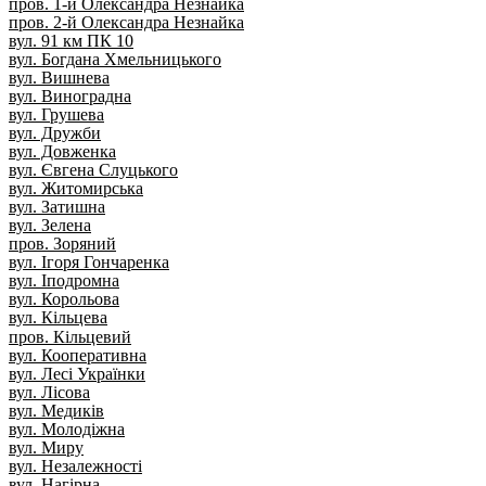
пров. 1-й Олександра Незнайка
пров. 2-й Олександра Незнайка
вул. 91 км ПК 10
вул. Богдана Хмельницького
вул. Вишнева
вул. Виноградна
вул. Грушева
вул. Дружби
вул. Довженка
вул. Євгена Слуцького
вул. Житомирська
вул. Затишна
вул. Зелена
пров. Зоряний
вул. Ігоря Гончаренка
вул. Іподромна
вул. Корольова
вул. Кільцева
пров. Кільцевий
вул. Кооперативна
вул. Лесі Українки
вул. Лісова
вул. Медиків
вул. Молодіжна
вул. Миру
вул. Незалежності
вул. Нагірна