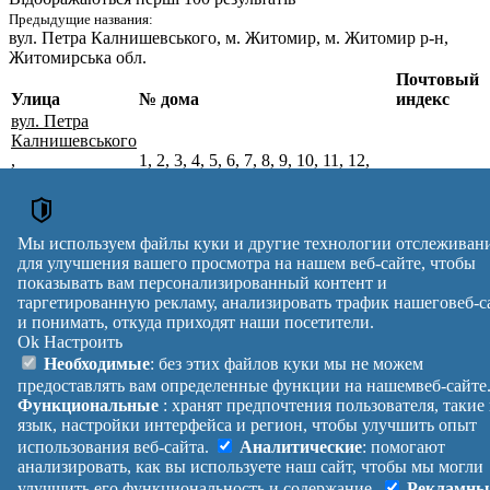
Предыдущие названия:
вул. Петра Калнишевського
, м. Житомир, м. Житомир р-н,
Житомирська обл.
Почтовый
Улица
№ дома
индекс
вул. Петра
Калнишевського
,
1, 2, 3, 4, 5, 6, 7, 8, 9, 10, 11, 12,
м. Житомир,
13, 14, 15, 16, 17, 18, 19, 20, 21,
10031
Житомирський
22, 23, 24, 25, 26, 27, 28, 29, 30,
р-н,
31, 32, 33, 34, 35, 36, 37, 38, 39, 41
Житомирська
Мы используем файлы куки и другие технологии отслеживан
обл.
для улучшения вашего просмотра на нашем веб-сайте, чтобы
Почтовые индексы Украины. Обновлено : 27-07-2026.
показывать вам персонализированный контент и
Вулиця
№ будинків
Індекс
таргетированную рекламу, анализировать трафик нашеговеб-с
и понимать, откуда приходят наши посетители.
reklama
Ok
Настроить
Правила
Политика
Обратная
Необходимые
: без этих файлов куки мы не можем
Помощь
конфиденциальности
связь
предоставлять вам определенные функции на нашемвеб-сайте
Платные
Манифест
Украина
Функциональные
: хранят предпочтения пользователя, такие
услуги
О проекте
Вход
|
язык, настройки интерфейса и регион, чтобы улучшить опыт
Выход
использования веб-сайта.
Аналитические
: помогают
анализировать, как вы используете наш сайт, чтобы мы могли
улучшить его функциональность и содержание.
Рекламны