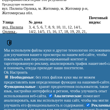
Предыдущие названия:
вул. Пилипа Орлика
, м. Житомир, м. Житомир р-н,
Житомирська обл.
Почтовый
Улица
№ дома
индекс
вул. Пилипа
3, 4, 5, 6, 7, 8, 9, 10, 11, 12, 14/1,
Орлика
,
14/2, 14/5, 15, 16, 17, 18, 19, 20, 21,
м. Житомир,
22, 23, 24, 25, 26, 27, 28, 29, 30, 31,
Житомирський
32, 33, 34, 35, 36, 37, 38, 39, 40, 41,
10001
р-н,
42, 43, 44, 45, 46, 47, 48, 49, 50, 51,
Житомирська
52, 53, 54, 55, 56, 57, 58, 59, 60, 61,
Мы используем файлы куки и другие технологии отслеживан
обл.
62, 63, 64, 65, 66, 67, 68, 69, 70
для улучшения вашего просмотра на нашем веб-сайте, чтобы
Почтовые индексы Украины. Обновлено : 27-07-2026.
показывать вам персонализированный контент и
Вулиця
№ будинків
Індекс
таргетированную рекламу, анализировать трафик нашеговеб-с
и понимать, откуда приходят наши посетители.
reklama
Ok
Настроить
Правила
Политика
Обратная
Необходимые
: без этих файлов куки мы не можем
Помощь
конфиденциальности
связь
предоставлять вам определенные функции на нашемвеб-сайте
Платные
Манифест
Украина
Функциональные
: хранят предпочтения пользователя, такие
услуги
О проекте
Вход
|
язык, настройки интерфейса и регион, чтобы улучшить опыт
Выход
использования веб-сайта.
Аналитические
: помогают
анализировать, как вы используете наш сайт, чтобы мы могли
улучшить его функциональность и содержание.
Рекламны
используются для показа вам рекламы, которая может больше