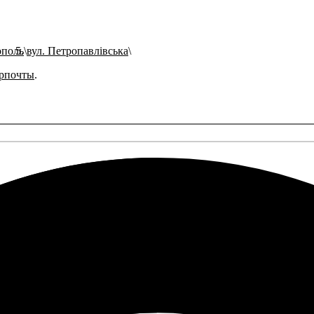
ополь
вул. Петропавлівська
рпочты
.