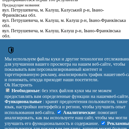
Предыдущие названия:
вул. Петрушевича
, м. Калуш, Калуський р-н, Івано-
Франківська обл.
вул. Петрушевича
, м. Калуш, м. Калуш р-н, Івано-Франківська
обл.
вул. Петрушевича
, м. Калуш, Калуш р-н, Івано-Франківська
обл.
Почтовый
Улица
№ дома
индекс
вул. Петрушевича
,
1, 1Б, 2, 3, 4,
м. Калуш, Калуський р-н, Івано-
77301
Мы используем файлы куки и другие технологии отслеживан
5, 7, 9
Франківська обл.
для улучшения вашего просмотра на нашем веб-сайте, чтобы
Почтовые индексы Украины. Обновлено : 07-08-2026.
показывать вам персонализированный контент и
Вулиця
№ будинків
Індекс
таргетированную рекламу, анализировать трафик нашеговеб-с
и понимать, откуда приходят наши посетители.
reklama
Ok
Настроить
Правила
Политика
Обратная
Необходимые
: без этих файлов куки мы не можем
Помощь
конфиденциальности
связь
предоставлять вам определенные функции на нашемвеб-сайте
Платные
Манифест
Украина
Функциональные
: хранят предпочтения пользователя, такие
услуги
О проекте
Вход
|
язык, настройки интерфейса и регион, чтобы улучшить опыт
Выход
использования веб-сайта.
Аналитические
: помогают
анализировать, как вы используете наш сайт, чтобы мы могли
улучшить его функциональность и содержание.
Рекламны
используются для показа вам рекламы, которая может больше