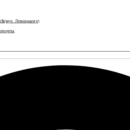
оги
вул. Левицького
рпочты
.