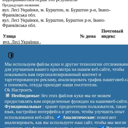
Предыдущие названия:
вул. Лесі Українки
, м. Бурштин, м. Бурштин р-н, Івано-
Франківська обл.
вул. Лесі Українки
, м. Бурштин, Бурштин р-н, Івано-
Франківська обл.
Почтовый
Улица
№ дома
индекс
вул. Лесі Українки
,
м. Бурштин, Івано-Франківський р-н,
10, 12
77111
Івано-Франківська обл.
вул. Лесі Українки
,
1, 2, 3, 4,
м. Бурштин, Івано-Франківський р-н,
77111
Мы используем файлы куки и другие технологии отслеживан
4А, 6, 8
Івано-Франківська обл.
для улучшения вашего просмотра на нашем веб-сайте, чтобы
Почтовые индексы Украины. Обновлено : 07-08-2026.
показывать вам персонализированный контент и
Вулиця
№ будинків
Індекс
таргетированную рекламу, анализировать трафик нашеговеб-с
и понимать, откуда приходят наши посетители.
reklama
Ok
Настроить
Правила
Политика
Обратная
Необходимые
: без этих файлов куки мы не можем
Помощь
конфиденциальности
связь
предоставлять вам определенные функции на нашемвеб-сайте
Платные
Манифест
Украина
Функциональные
: хранят предпочтения пользователя, такие
услуги
О проекте
Вход
|
язык, настройки интерфейса и регион, чтобы улучшить опыт
Выход
использования веб-сайта.
Аналитические
: помогают
анализировать, как вы используете наш сайт, чтобы мы могли