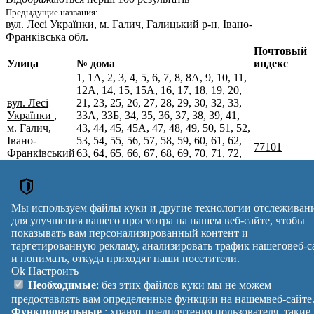
Предыдущие названия:
вул. Лесі Українки
, м. Галич, Галицький р-н, Івано-
Франківська обл.
Почтовый
Улица
№ дома
индекс
1, 1А, 2, 3, 4, 5, 6, 7, 8, 8А, 9, 10, 11,
12А, 14, 15, 15А, 16, 17, 18, 19, 20,
вул. Лесі
21, 23, 25, 26, 27, 28, 29, 30, 32, 33,
Українки
,
33А, 33Б, 34, 35, 36, 37, 38, 39, 41,
м. Галич,
43, 44, 45, 45А, 47, 48, 49, 50, 51, 52,
Івано-
53, 54, 55, 56, 57, 58, 59, 60, 61, 62,
77101
Франківський
63, 64, 65, 66, 67, 68, 69, 70, 71, 72,
р-н, Івано-
73, 74, 75, 75А, 76, 77, 78, 79, 79А,
Франківська
80, 81, 81Б, 82, 83, 83А, 84, 85, 86,
обл.
87, 88, 89, 90, 91, 92, 93, 94, 95, 97,
98, 99, 100, 101, 103, 104, 104А, 105,
Мы используем файлы куки и другие технологии отслеживан
106, 106А, 106Б, 108, 108А, 109
для улучшения вашего просмотра на нашем веб-сайте, чтобы
Почтовые индексы Украины. Обновлено : 07-08-2026.
показывать вам персонализированный контент и
Вулиця
№ будинків
Індекс
таргетированную рекламу, анализировать трафик нашеговеб-с
reklama
и понимать, откуда приходят наши посетители.
Ok
Настроить
Правила
Политика
Обратная
Необходимые
: без этих файлов куки мы не можем
Помощь
конфиденциальности
связь
предоставлять вам определенные функции на нашемвеб-сайте
Платные
Манифест
Украина
Функциональные
: хранят предпочтения пользователя, такие