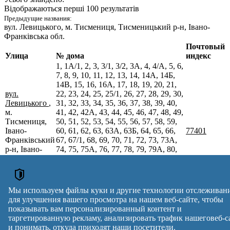
Відображаються перші 100 результатів
Предыдущие названия:
вул. Левицького
, м. Тисмениця, Тисменицький р-н, Івано-
Франківська обл.
Почтовый
Улица
№ дома
индекс
1, 1А/1, 2, 3, 3/1, 3/2, 3А, 4, 4/А, 5, 6,
7, 8, 9, 10, 11, 12, 13, 14, 14А, 14Б,
14В, 15, 16, 16А, 17, 18, 19, 20, 21,
вул.
22, 23, 24, 25, 25/1, 26, 27, 28, 29, 30,
Левицького
,
31, 32, 33, 34, 35, 36, 37, 38, 39, 40,
м.
41, 42, 42А, 43, 44, 45, 46, 47, 48, 49,
Тисмениця,
50, 51, 52, 53, 54, 55, 56, 57, 58, 59,
Івано-
60, 61, 62, 63, 63А, 63Б, 64, 65, 66,
77401
Франківський
67, 67/1, 68, 69, 70, 71, 72, 73, 73А,
р-н, Івано-
74, 75, 75А, 76, 77, 78, 79, 79А, 80,
Франківська
81, 81А, 82, 83, 84, 85, 86, 87, 88, 89,
обл.
90, 90А, 91, 92, 93, 94, 95, 96, 97, 98,
98Б, 99, 100, 101, 102, 103, 104,
104/1, 104/2, 105, 106, 107, 108, 109,
Мы используем файлы куки и другие технологии отслеживан
110, 112А, 112Б, 112Г, 114
для улучшения вашего просмотра на нашем веб-сайте, чтобы
Почтовые индексы Украины. Обновлено : 27-07-2026.
показывать вам персонализированный контент и
Вулиця
№ будинків
Індекс
таргетированную рекламу, анализировать трафик нашеговеб-с
reklama
и понимать, откуда приходят наши посетители.