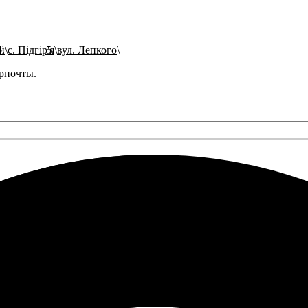
й
с. Підгір'я
вул. Лепкого
рпочты
.