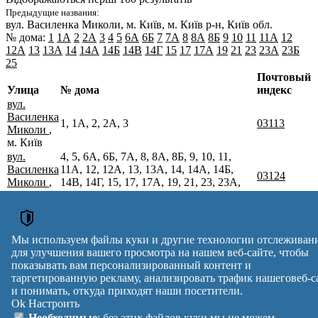
Предыдущие названия:
вул. Василенка Миколи
, м. Київ, м. Київ р-н, Київ обл.
№ дома:
1
1А
2
2А
3
4
5
6А
6Б
7
7А
8
8А
8Б
9
10
11
11А
12
12А
13
13А
14
14А
14Б
14В
14Г
15
17
17А
19
21
23
23А
23Б
25
Почтовый
Улица
№ дома
индекс
вул.
Василенка
1, 1А, 2, 2А, 3
03113
Миколи
,
м. Київ
вул.
4, 5, 6А, 6Б, 7А, 8, 8А, 8Б, 9, 10, 11,
Василенка
11А, 12, 12А, 13, 13А, 14, 14А, 14Б,
03124
Миколи
,
14В, 14Г, 15, 17, 17А, 19, 21, 23, 23А,
м. Київ
23Б, 25
вул.
Василенка
7
03124
Миколи
,
Мы используем файлы куки и другие технологии отслеживан
м. Київ
для улучшения вашего просмотра на нашем веб-сайте, чтобы
Почтовые индексы Украины. Обновлено : 07-08-2026.
показывать вам персонализированный контент и
Вулиця
№ будинків
Індекс
таргетированную рекламу, анализировать трафик нашеговеб-с
reklama
и понимать, откуда приходят наши посетители.
Ok
Настроить
Правила
Политика
Обратная
Необходимые
: без этих файлов куки мы не можем