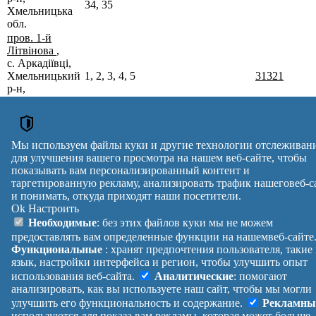
34, 35
Хмельницька
обл.
пров. 1-й
Літвінова
,
с. Аркадіївці,
Хмельницький
1, 2, 3, 4, 5
31321
р-н,
Хмельницька
обл.
Почтовые индексы Украины. Обновлено : 27-07-2026.
Вулиця
№ будинків
Індекс
Мы используем файлы куки и другие технологии отслеживан
reklama
для улучшения вашего просмотра на нашем веб-сайте, чтобы
показывать вам персонализированный контент и
Правила
Политика
Обратная
таргетированную рекламу, анализировать трафик нашеговеб-с
Помощь
конфиденциальности
связь
и понимать, откуда приходят наши посетители.
Платные
Манифест
Украина
Ok
Настроить
услуги
О проекте
Вход
|
Необходимые
: без этих файлов куки мы не можем
Выход
предоставлять вам определенные функции на нашемвеб-сайте
Функциональные
: хранят предпочтения пользователя, такие
язык, настройки интерфейса и регион, чтобы улучшить опыт
использования веб-сайта.
Аналитические
: помогают
анализировать, как вы используете наш сайт, чтобы мы могли
улучшить его функциональность и содержание.
Рекламны
используются для показа вам рекламы, которая может больше