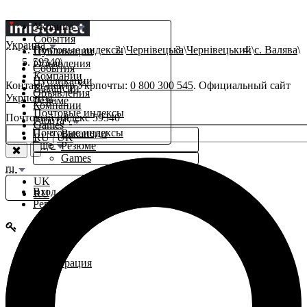
Украина
События
Украина
Почтовые индексы
Чернівецька
Чернівецький
с. Валява
Публикации
59340
Объявления
События
Компании
Публикации
Контакт-центр Укрпочты:
0 800 300 545
. Официальный сайт
Вакансии
Объявления
Укрпочты
.
Резюме
Компании
Почтовые индексы
Почтовый индекс 59340
β
Работа
Games
Почтовые индексы
Вакансии
RU
|
UK
Еще
Резюме
Games
ru
UK
Вход
RU
Регистрация
Вход
Регистрация