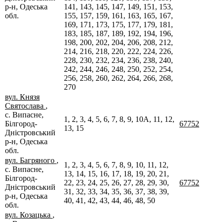
р-н, Одеська
141, 143, 145, 147, 149, 151, 153,
обл.
155, 157, 159, 161, 163, 165, 167,
169, 171, 173, 175, 177, 179, 181,
183, 185, 187, 189, 192, 194, 196,
198, 200, 202, 204, 206, 208, 212,
214, 216, 218, 220, 222, 224, 226,
228, 230, 232, 234, 236, 238, 240,
242, 244, 246, 248, 250, 252, 254,
256, 258, 260, 262, 264, 266, 268,
270
вул. Князя
Святослава
,
с. Випасне,
1, 2, 3, 4, 5, 6, 7, 8, 9, 10А, 11, 12,
Білгород-
67752
13, 15
Дністровський
р-н, Одеська
обл.
вул. Багряного
,
1, 2, 3, 4, 5, 6, 7, 8, 9, 10, 11, 12,
с. Випасне,
13, 14, 15, 16, 17, 18, 19, 20, 21,
Білгород-
22, 23, 24, 25, 26, 27, 28, 29, 30,
67752
Дністровський
31, 32, 33, 34, 35, 36, 37, 38, 39,
р-н, Одеська
40, 41, 42, 43, 44, 46, 48, 50
обл.
вул. Козацька
,