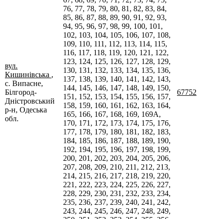
76, 77, 78, 79, 80, 81, 82, 83, 84,
85, 86, 87, 88, 89, 90, 91, 92, 93,
94, 95, 96, 97, 98, 99, 100, 101,
102, 103, 104, 105, 106, 107, 108,
109, 110, 111, 112, 113, 114, 115,
116, 117, 118, 119, 120, 121, 122,
123, 124, 125, 126, 127, 128, 129,
вул.
130, 131, 132, 133, 134, 135, 136,
Кишинівська
,
137, 138, 139, 140, 141, 142, 143,
с. Випасне,
144, 145, 146, 147, 148, 149, 150,
Білгород-
67752
151, 152, 153, 154, 155, 156, 157,
Дністровський
158, 159, 160, 161, 162, 163, 164,
р-н, Одеська
165, 166, 167, 168, 169, 169А,
обл.
170, 171, 172, 173, 174, 175, 176,
177, 178, 179, 180, 181, 182, 183,
184, 185, 186, 187, 188, 189, 190,
192, 194, 195, 196, 197, 198, 199,
200, 201, 202, 203, 204, 205, 206,
207, 208, 209, 210, 211, 212, 213,
214, 215, 216, 217, 218, 219, 220,
221, 222, 223, 224, 225, 226, 227,
228, 229, 230, 231, 232, 233, 234,
235, 236, 237, 239, 240, 241, 242,
243, 244, 245, 246, 247, 248, 249,