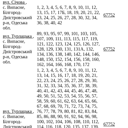
вул. Січова
,
с. Випасне,
1, 2, 3, 4, 5, 6, 7, 8, 9, 10, 11, 12,
Білгород-
13, 15, 17, 17Б, 18, 19, 20, 21, 22,
67752
Дністровський
23, 24, 25, 26, 27, 28, 30, 32, 34,
р-н, Одеська
36, 38, 40, 42
обл.
89, 93, 95, 97, 99, 101, 103, 105,
вул. Турлацька
,
107, 109, 111, 113, 115, 117, 119,
с. Випасне,
121, 122, 123, 124, 125, 126, 127,
Білгород-
128, 129, 130, 131, 131А, 132,
67752
Дністровський
134, 136, 138, 140, 142, 144, 146,
р-н, Одеська
148, 150, 152, 154, 156, 158, 160,
обл.
162, 164, 166, 168, 170, 172
1, 2, 3, 4, 5, 6, 7, 8, 9, 10, 11, 12,
13, 14, 15, 16, 17, 18, 19, 20, 21,
22, 23, 24, 25, 26, 27, 28, 29, 30,
31, 32, 33, 34, 35, 36, 37, 38, 39,
40, 41, 42, 43, 44, 45, 46, 47, 48,
49, 50, 51, 52, 53, 54, 55, 56, 57,
58, 59, 60, 61, 62, 63, 64, 65, 66,
67, 68, 69, 70, 71, 72, 73, 74, 75,
вул. Турлацька
,
76, 77, 78, 79, 80, 81, 82, 83, 84,
с. Випасне,
85, 86, 88, 90, 91, 92, 94, 96, 98,
Білгород-
100, 102, 104, 106, 108, 110, 112,
67752
Дністровський
114, 116, 118, 120, 135, 137, 139,