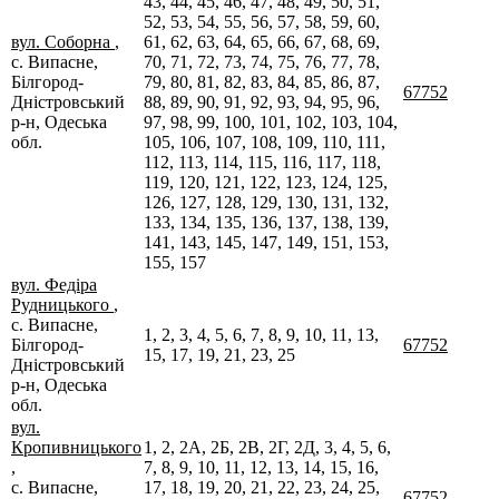
43, 44, 45, 46, 47, 48, 49, 50, 51,
52, 53, 54, 55, 56, 57, 58, 59, 60,
вул. Соборна
,
61, 62, 63, 64, 65, 66, 67, 68, 69,
с. Випасне,
70, 71, 72, 73, 74, 75, 76, 77, 78,
Білгород-
79, 80, 81, 82, 83, 84, 85, 86, 87,
67752
Дністровський
88, 89, 90, 91, 92, 93, 94, 95, 96,
р-н, Одеська
97, 98, 99, 100, 101, 102, 103, 104,
обл.
105, 106, 107, 108, 109, 110, 111,
112, 113, 114, 115, 116, 117, 118,
119, 120, 121, 122, 123, 124, 125,
126, 127, 128, 129, 130, 131, 132,
133, 134, 135, 136, 137, 138, 139,
141, 143, 145, 147, 149, 151, 153,
155, 157
вул. Федіра
Рудницького
,
с. Випасне,
1, 2, 3, 4, 5, 6, 7, 8, 9, 10, 11, 13,
Білгород-
67752
15, 17, 19, 21, 23, 25
Дністровський
р-н, Одеська
обл.
вул.
Кропивницького
1, 2, 2А, 2Б, 2В, 2Г, 2Д, 3, 4, 5, 6,
,
7, 8, 9, 10, 11, 12, 13, 14, 15, 16,
с. Випасне,
17, 18, 19, 20, 21, 22, 23, 24, 25,
67752