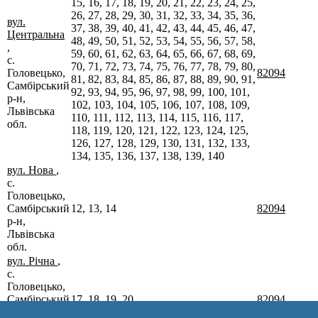
15, 16, 17, 18, 19, 20, 21, 22, 23, 24, 25,
26, 27, 28, 29, 30, 31, 32, 33, 34, 35, 36,
вул.
37, 38, 39, 40, 41, 42, 43, 44, 45, 46, 47,
Центральна
48, 49, 50, 51, 52, 53, 54, 55, 56, 57, 58,
,
59, 60, 61, 62, 63, 64, 65, 66, 67, 68, 69,
с.
70, 71, 72, 73, 74, 75, 76, 77, 78, 79, 80,
Головецько,
82094
81, 82, 83, 84, 85, 86, 87, 88, 89, 90, 91,
Самбірський
92, 93, 94, 95, 96, 97, 98, 99, 100, 101,
р-н,
102, 103, 104, 105, 106, 107, 108, 109,
Львівська
110, 111, 112, 113, 114, 115, 116, 117,
обл.
118, 119, 120, 121, 122, 123, 124, 125,
126, 127, 128, 129, 130, 131, 132, 133,
134, 135, 136, 137, 138, 139, 140
вул. Нова
,
с.
Головецько,
Самбірський
12, 13, 14
82094
р-н,
Львівська
обл.
вул. Річна
,
с.
Головецько,
Самбірський
17, 18, 19, 20
82094
р-н,