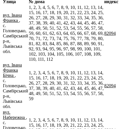
Улица
№ дома
индекс
1, 2, 3, 4, 5, 6, 7, 8, 9, 10, 11, 12, 13, 14,
15, 16, 17, 18, 19, 20, 21, 22, 23, 24, 25,
вул. Івана
26, 27, 28, 29, 30, 31, 32, 33, 34, 35, 36,
Франка
,
37, 38, 39, 40, 41, 42, 43, 44, 45, 46, 47,
с.
48, 49, 50, 51, 52, 53, 54, 55, 56, 57, 58,
Головецько,
59, 60, 61, 62, 63, 64, 65, 66, 67, 68, 69,
82094
Самбірський
70, 71, 72, 73, 74, 75, 76, 77, 78, 79, 80,
р-н,
81, 82, 83, 84, 85, 86, 87, 88, 89, 90, 91,
Львівська
92, 93, 94, 95, 96, 97, 98, 99, 100, 101,
обл.
102, 103, 104, 105, 106, 107, 108, 109,
110, 111, 112
вул. Івана
Франка
1, 2, 3, 4, 5, 6, 7, 8, 9, 10, 11, 12, 13, 14,
Бічна
,
15, 16, 17, 18, 19, 20, 21, 22, 23, 24, 25,
с.
26, 27, 28, 29, 30, 31, 32, 33, 34, 35, 36,
Головецько,
82094
37, 38, 39, 40, 41, 42, 43, 44, 45, 46, 47,
Самбірський
48, 49, 50, 51, 52, 53, 54, 55, 56, 57, 58,
р-н,
59
Львівська
обл.
вул.
Набережна
,
1, 2, 3, 4, 5, 6, 7, 8, 9, 10, 11, 12, 13, 14,
с.
15, 16, 17, 18, 19, 20, 21, 22, 23, 24, 25,
Головецько,