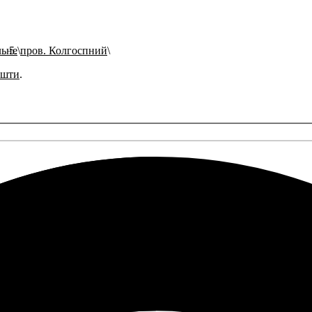
льне
пров. Колгоспний
ошти
.