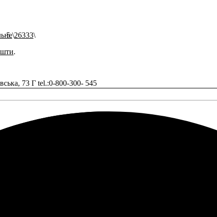
льне
26333
ошти
.
ька, 73 Г tel.:0-800-300- 545