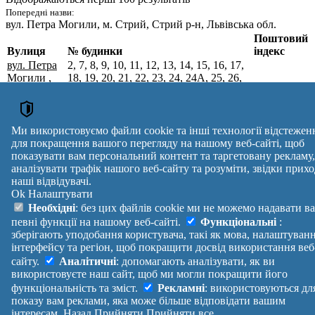
Попередні назви:
вул. Петра Могили
, м. Стрий, Стрий р-н, Львівська обл.
Поштовий
Вулиця
№ будинки
індекс
вул. Петра
2, 7, 8, 9, 10, 11, 12, 13, 14, 15, 16, 17,
Могили
,
18, 19, 20, 21, 22, 23, 24, 24А, 25, 26,
м. Стрий,
26А, 27, 28, 29, 30, 31, 32, 33, 34, 35,
Стрийський
35А, 36, 37, 38, 39, 40, 41, 42, 43, 44,
82405
р-н,
44А, 44Б, 44В, 45, 46, 47, 48, 49, 50,
Львівська
51, 52, 53, 54, 55, 56, 57, 58, 59, 60, 61,
Ми використовуємо файли cookie та інші технології відстежен
обл.
62, 63, 64, 65, 66, 67, 68
для покращення вашого перегляду на нашому веб-сайті, щоб
Поштові індекси України. Оновлено : 27-07-2026.
показувати вам персональний контент та таргетовану рекламу,
аналізувати трафік нашого веб-сайту та розуміти, звідки прихо
Вулиця
№ будинків
Індекс
наші відвідувачі.
reklama
Ok
Налаштувати
Правила
Політика
Зворотній
Необхідні
: без цих файлів cookie ми не можемо надавати в
Допомога
конфіденційності
зв'язок
певні функції на нашому веб-сайті.
Функціональні
:
Платні
Маніфест
Україна
зберігають уподобання користувача, такі як мова, налаштуван
послуги
Про проект
Увійти
|
інтерфейсу та регіон, щоб покращити досвід використання веб
Вихід
сайту.
Аналітичні
: допомагають аналізувати, як ви
використовуєте наш сайт, щоб ми могли покращити його
функціональність та зміст.
Рекламні
: використовуються дл
показу вам реклами, яка може більше відповідати вашим
інтересам.
Назад
Прийняти
Прийняти все