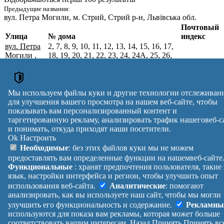
Предыдущие названия:
вул. Петра Могили
, м. Стрий, Стрий р-н, Львівська обл.
Почтовый
Улица
№ дома
индекс
вул. Петра
2, 7, 8, 9, 10, 11, 12, 13, 14, 15, 16, 17,
Могили
,
18, 19, 20, 21, 22, 23, 24, 24А, 25, 26,
м. Стрий,
26А, 27, 28, 29, 30, 31, 32, 33, 34, 35,
Стрийський
35А, 36, 37, 38, 39, 40, 41, 42, 43, 44,
82405
р-н,
44А, 44Б, 44В, 45, 46, 47, 48, 49, 50,
Львівська
51, 52, 53, 54, 55, 56, 57, 58, 59, 60, 61,
Мы используем файлы куки и другие технологии отслеживан
обл.
62, 63, 64, 65, 66, 67, 68
для улучшения вашего просмотра на нашем веб-сайте, чтобы
Почтовые индексы Украины. Обновлено : 27-07-2026.
показывать вам персонализированный контент и
таргетированную рекламу, анализировать трафик нашеговеб-с
Вулиця
№ будинків
Індекс
и понимать, откуда приходят наши посетители.
reklama
Ok
Настроить
Правила
Политика
Обратная
Необходимые
: без этих файлов куки мы не можем
Помощь
конфиденциальности
связь
предоставлять вам определенные функции на нашемвеб-сайте
Платные
Манифест
Украина
Функциональные
: хранят предпочтения пользователя, такие
услуги
О проекте
Вход
|
язык, настройки интерфейса и регион, чтобы улучшить опыт
Выход
использования веб-сайта.
Аналитические
: помогают
анализировать, как вы используете наш сайт, чтобы мы могли
улучшить его функциональность и содержание.
Рекламны
используются для показа вам рекламы, которая может больше
соответствовать вашим интересам.
Назад
Принять
Принять вс