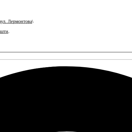
вул. Лермонтова
ошти
.