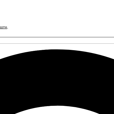
ошти
.